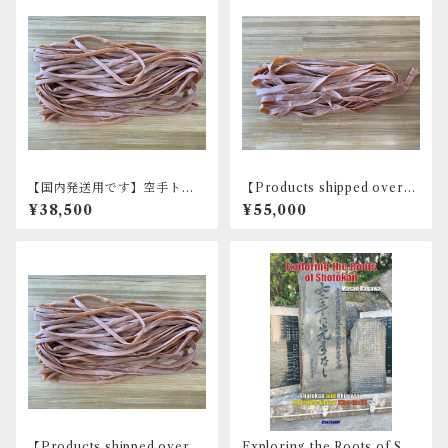
【国内発送用です】空手トレ
【Products shipped overse
ーニングチューブ【中】50ｍ
as】Karate Training Tube
¥38,500
¥55,000
【Large】 50ｍ
【Products shipped overse
Exploring the Roots of Sho