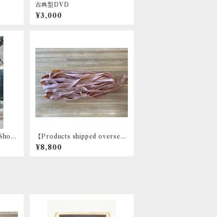
古典型DVD
¥3,000
 Shoto
【Products shipped oversea
s】Karate Training Tube
¥8,800
【Large】 8ｍ