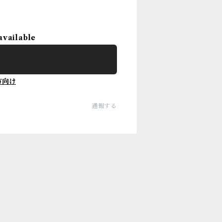
available
方向け
通報する