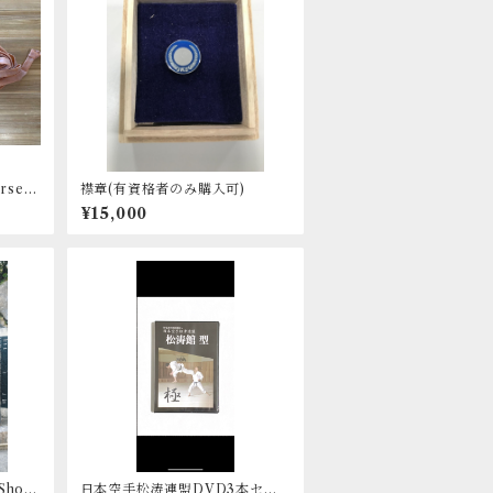
rsea
襟章(有資格者のみ購入可)
ube
¥15,000
 Shoto
日本空手松涛連盟DVD3本セッ