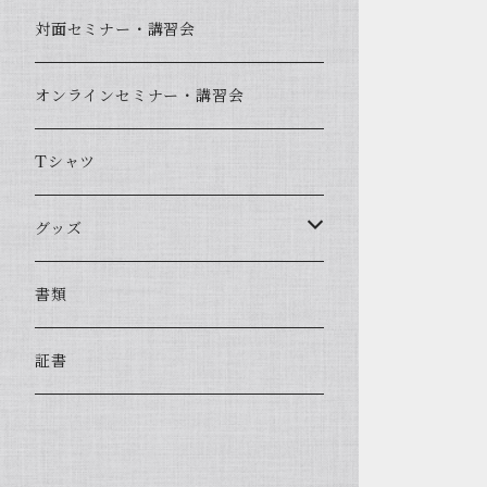
対面セミナー・講習会
オンラインセミナー・講習会
Tシャツ
グッズ
DVD
書類
チューブ
証書
その他