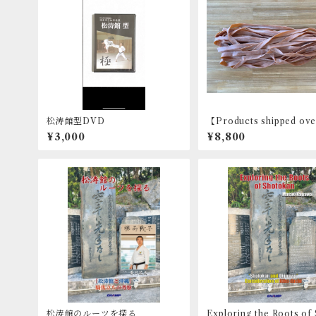
松涛館型DVD
【Products shipped ove
s】Karate Training T
¥3,000
¥8,800
【Large】 8ｍ
松涛館のルーツを探る
Exploring the Roots of