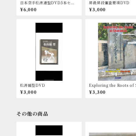
日本空手松涛連盟DVD3本セッ
昇級昇段審査要項DVD
ト
¥6,000
¥3,000
松涛館型DVD
Exploring the Roots of
kan Book
¥3,000
¥3,300
その他の商品